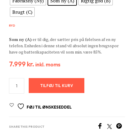
Fabriksny (Ny)
Som ny (A)
Rigtig god (B)
Brugt (C)
RYD
Som ny (A)
er til dig, der sætter pris på følelsen af en ny
telefon. Enheden i denne stand vil absolut ingen brugsspor
have og batterikapaciteten vil som min. være 85%.
7.999
kr.
inkl. moms
TILFØJ TIL KURV
FØJ TIL ØNSKESEDDEL
SHARE THIS PRODUCT