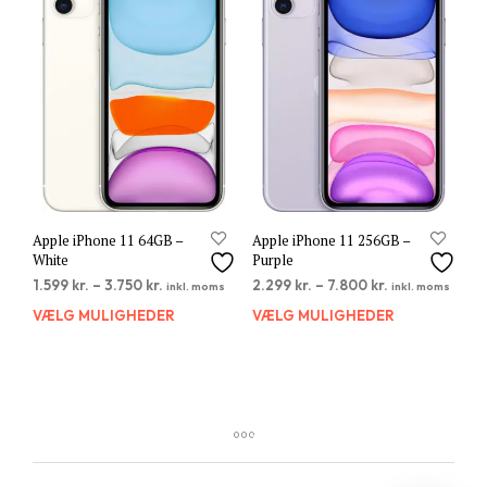
Mulighederne
Muli
kan
kan
vælges
vælg
på
på
varesiden
vare
Apple iPhone 11 64GB –
Apple iPhone 11 256GB –
White
Purple
1.599
kr.
–
3.750
kr.
2.299
kr.
–
7.800
kr.
inkl. moms
inkl. moms
VÆLG MULIGHEDER
Dette
VÆLG MULIGHEDER
Dett
vare
vare
har
har
flere
flere
varianter.
varia
Mulighederne
Muli
kan
kan
vælges
vælg