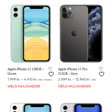
Apple iPhone 11 128GB –
Apple iPhone 11 Pro
Green
512GB – Grey
1.999
kr.
–
4.410
kr.
2.899
kr.
–
12.960
kr.
inkl. moms
inkl.
moms
VÆLG MULIGHEDER
Dette
VÆLG MULIGHEDER
Dett
vare
vare
har
har
flere
flere
varianter.
varia