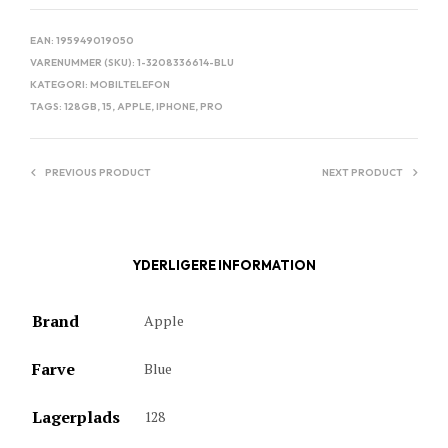
EAN:
195949019050
VARENUMMER (SKU):
1-3208336614-BLU
KATEGORI:
MOBILTELEFON
TAGS:
128GB
,
15
,
APPLE
,
IPHONE
,
PRO
PREVIOUS PRODUCT
NEXT PRODUCT
YDERLIGERE INFORMATION
Brand
Apple
Farve
Blue
Lagerplads
128