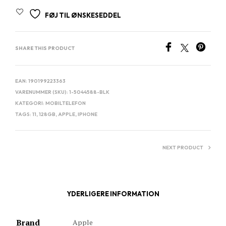
FØJ TIL ØNSKESEDDEL
SHARE THIS PRODUCT
EAN:
190199223363
VARENUMMER (SKU):
1-5044588-BLK
KATEGORI:
MOBILTELEFON
TAGS:
11
,
128GB
,
APPLE
,
IPHONE
NEXT PRODUCT
YDERLIGERE INFORMATION
Brand
Apple