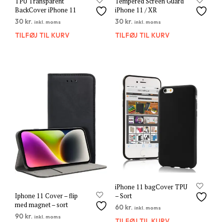
TPU Transparent
Tempered Screen Guard
BackCover iPhone 11
iPhone 11 / XR
30
kr.
30
kr.
inkl. moms
inkl. moms
TILFØJ TIL KURV
TILFØJ TIL KURV
iPhone 11 bagCover TPU
– Sort
Iphone 11 Cover – flip
med magnet – sort
60
kr.
inkl. moms
90
kr.
inkl. moms
TILFØJ TIL KURV