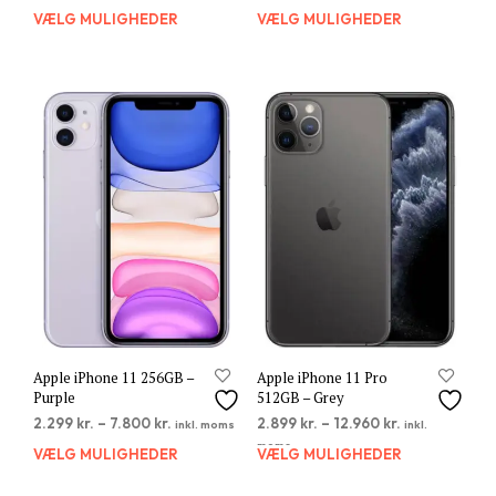
VÆLG MULIGHEDER
Dette
VÆLG MULIGHEDER
Dett
vare
vare
har
har
flere
flere
varianter.
varia
Mulighederne
Muli
kan
kan
vælges
vælg
på
på
varesiden
vare
Apple iPhone 11 256GB –
Apple iPhone 11 Pro
Purple
512GB – Grey
2.299
kr.
–
7.800
kr.
2.899
kr.
–
12.960
kr.
inkl. moms
inkl.
moms
VÆLG MULIGHEDER
Dette
VÆLG MULIGHEDER
Dett
vare
vare