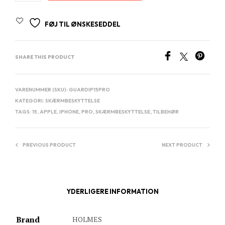
FØJ TIL ØNSKESEDDEL
SHARE THIS PRODUCT
VARENUMMER (SKU):
GUARDIP15PRO
KATEGORI:
SKÆRMBESKYTTELSE
TAGS:
15
,
APPLE
,
IPHONE
,
PRO
,
SKÆRMBESKYTTELSE
,
TILBEHØR
PREVIOUS PRODUCT
NEXT PRODUCT
YDERLIGERE INFORMATION
Brand
HOLMES