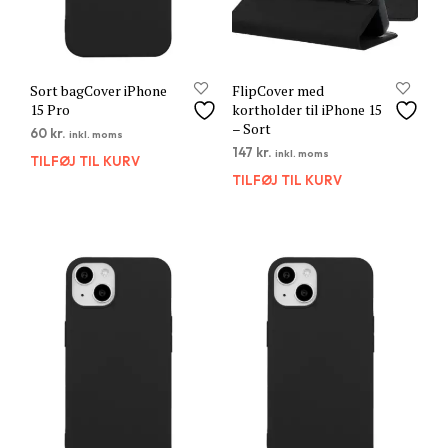
Sort bagCover iPhone
FlipCover med
15 Pro
kortholder til iPhone 15
– Sort
60
kr.
inkl. moms
147
kr.
inkl. moms
TILFØJ TIL KURV
TILFØJ TIL KURV