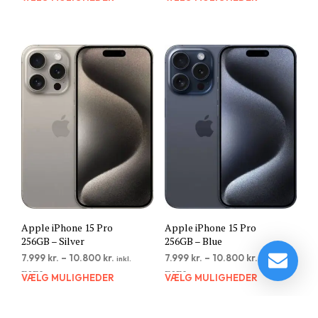
vare
vare
har
har
flere
flere
varianter.
varia
Mulighederne
Muli
kan
kan
vælges
vælg
på
på
varesiden
vare
Apple iPhone 15 Pro
Apple iPhone 15 Pro
256GB – Silver
256GB – Blue
7.999
kr.
–
10.800
kr.
7.999
kr.
–
10.800
kr.
inkl.
inkl.
moms
moms
VÆLG MULIGHEDER
Dette
VÆLG MULIGHEDER
Dett
vare
vare
har
har