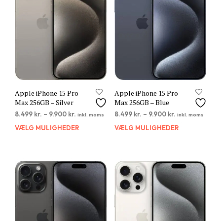
vælges
vælg
på
på
varesiden
vare
Apple iPhone 15 Pro
Apple iPhone 15 Pro
Max 256GB – Silver
Max 256GB – Blue
8.499
kr.
–
9.900
kr.
8.499
kr.
–
9.900
kr.
inkl. moms
inkl. moms
VÆLG MULIGHEDER
Dette
VÆLG MULIGHEDER
Dett
vare
vare
har
har
flere
flere
varianter.
varia
Mulighederne
Muli
kan
kan
vælges
vælg
på
på