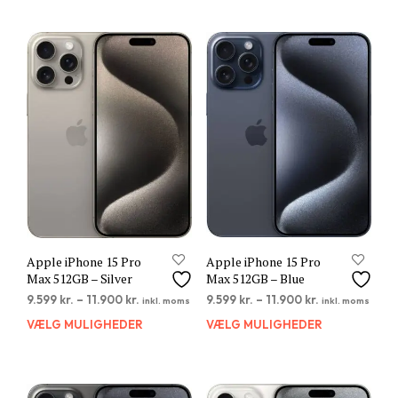
har
flere
varia
Muli
kan
vælg
på
vare
Apple iPhone 15 Pro
Apple iPhone 15 Pro
Max 512GB – Silver
Max 512GB – Blue
9.599
kr.
–
11.900
kr.
9.599
kr.
–
11.900
kr.
inkl. moms
inkl. moms
VÆLG MULIGHEDER
Dette
VÆLG MULIGHEDER
Dett
vare
vare
har
har
flere
flere