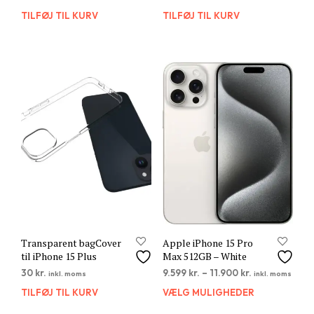
TILFØJ TIL KURV
TILFØJ TIL KURV
Transparent bagCover
Apple iPhone 15 Pro
til iPhone 15 Plus
Max 512GB – White
30
kr.
9.599
kr.
–
11.900
kr.
inkl. moms
inkl. moms
TILFØJ TIL KURV
VÆLG MULIGHEDER
Dett
vare