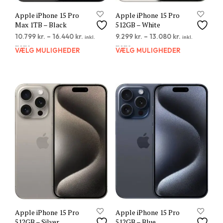
Apple iPhone 15 Pro
Apple iPhone 15 Pro
Max 1TB – Black
512GB – White
10.799
kr.
–
16.440
kr.
9.299
kr.
–
13.080
kr.
inkl.
inkl.
moms
moms
VÆLG MULIGHEDER
Dette
VÆLG MULIGHEDER
Dett
vare
vare
har
har
flere
flere
varianter.
varia
Mulighederne
Muli
kan
kan
vælges
vælg
på
på
varesiden
vare
Apple iPhone 15 Pro
Apple iPhone 15 Pro
512GB – Silver
512GB – Blue