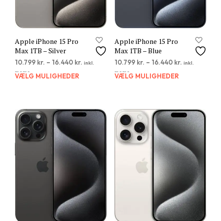
Apple iPhone 15 Pro
Apple iPhone 15 Pro
Max 1TB – Silver
Max 1TB – Blue
10.799
kr.
–
16.440
kr.
10.799
kr.
–
16.440
kr.
inkl.
inkl.
moms
moms
VÆLG MULIGHEDER
Dette
VÆLG MULIGHEDER
Dett
vare
vare
har
har
flere
flere
varianter.
varia
Mulighederne
Muli
kan
kan
vælges
vælg
på
på
varesiden
vare