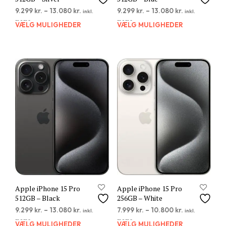
9.299
kr.
–
13.080
kr.
9.299
kr.
–
13.080
kr.
inkl.
inkl.
moms
moms
VÆLG MULIGHEDER
Dette
VÆLG MULIGHEDER
Dett
vare
vare
har
har
flere
flere
varianter.
varia
Mulighederne
Muli
kan
kan
vælges
vælg
på
på
varesiden
vare
Apple iPhone 15 Pro
Apple iPhone 15 Pro
512GB – Black
256GB – White
9.299
kr.
–
13.080
kr.
7.999
kr.
–
10.800
kr.
inkl.
inkl.
moms
moms
VÆLG MULIGHEDER
Dette
VÆLG MULIGHEDER
Dett