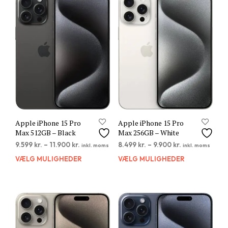
varianter.
varia
Mulighederne
Muli
kan
kan
vælges
vælg
på
på
varesiden
vare
Apple iPhone 15 Pro
Apple iPhone 15 Pro
Max 512GB – Black
Max 256GB – White
9.599
kr.
–
11.900
kr.
8.499
kr.
–
9.900
kr.
inkl. moms
inkl. moms
VÆLG MULIGHEDER
Dette
VÆLG MULIGHEDER
Dett
vare
vare
har
har
flere
flere
varianter.
varia
Mulighederne
Muli
kan
kan