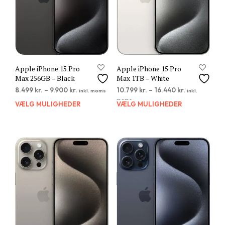
varesiden
vare
Apple iPhone 15 Pro
Apple iPhone 15 Pro
Max 256GB – Black
Max 1TB – White
8.499
kr.
–
9.900
kr.
10.799
kr.
–
16.440
kr.
inkl. moms
inkl.
moms
VÆLG MULIGHEDER
Dette
VÆLG MULIGHEDER
Dett
vare
vare
har
har
flere
flere
varianter.
varia
Mulighederne
Muli
kan
kan
vælges
vælg
på
på
varesiden
vare