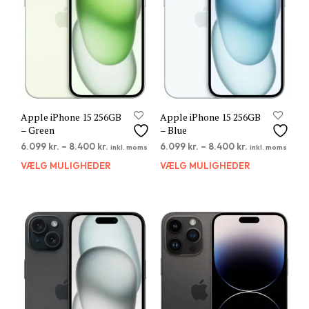
på
på
varesiden
vare
Apple iPhone 15 256GB
Apple iPhone 15 256GB
– Green
– Blue
6.099
kr.
–
8.400
kr.
6.099
kr.
–
8.400
kr.
inkl. moms
inkl. moms
VÆLG MULIGHEDER
Dette
VÆLG MULIGHEDER
Dett
vare
vare
har
har
flere
flere
varianter.
varia
Mulighederne
Muli
kan
kan
vælges
vælg
på
på
varesiden
vare