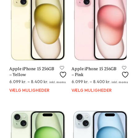
Mulighederne
Muli
kan
kan
vælges
vælg
på
på
varesiden
vare
Apple iPhone 15 256GB
Apple iPhone 15 256GB
– Yellow
– Pink
6.099
kr.
–
8.400
kr.
6.099
kr.
–
8.400
kr.
inkl. moms
inkl. moms
VÆLG MULIGHEDER
Dette
VÆLG MULIGHEDER
Dett
vare
vare
har
har
flere
flere
varianter.
varia
Mulighederne
Muli
kan
kan
vælges
vælg