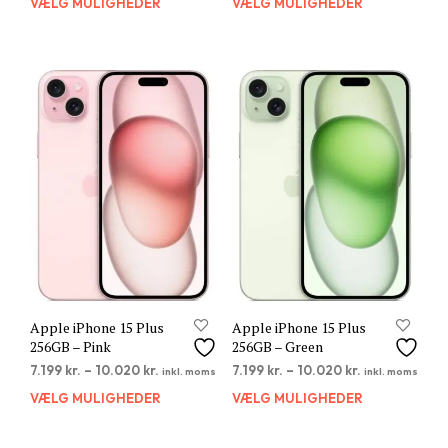
VÆLG MULIGHEDER
Dette
VÆLG MULIGHEDER
Dett
vare
vare
har
har
flere
flere
varianter.
varia
Mulighederne
Muli
kan
kan
vælges
vælg
på
på
varesiden
vare
Apple iPhone 15 Plus
Apple iPhone 15 Plus
256GB – Pink
256GB – Green
7.199
kr.
–
10.020
kr.
7.199
kr.
–
10.020
kr.
inkl. moms
inkl. moms
VÆLG MULIGHEDER
Dette
VÆLG MULIGHEDER
Dett
vare
vare
har
har