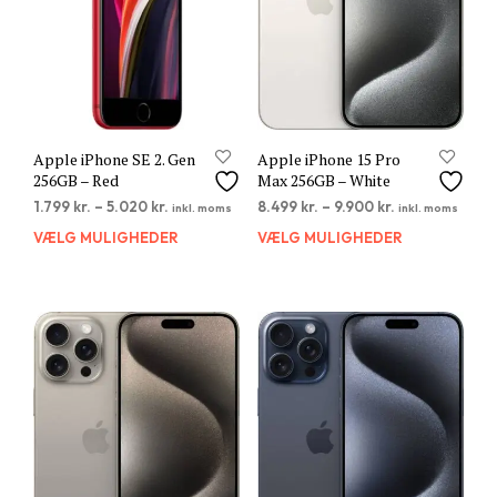
varesiden
vare
Apple iPhone SE 2. Gen
Apple iPhone 15 Pro
256GB – Red
Max 256GB – White
1.799
kr.
–
5.020
kr.
8.499
kr.
–
9.900
kr.
inkl. moms
inkl. moms
VÆLG MULIGHEDER
Dette
VÆLG MULIGHEDER
Dett
vare
vare
har
har
flere
flere
varianter.
varia
Mulighederne
Muli
kan
kan
vælges
vælg
på
på
varesiden
vare