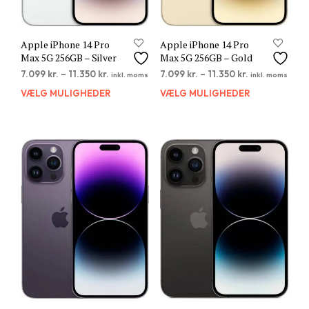
Apple iPhone 14 Pro
Apple iPhone 14 Pro
Max 5G 256GB – Silver
Max 5G 256GB – Gold
7.099
kr.
–
11.350
kr.
7.099
kr.
–
11.350
kr.
inkl. moms
inkl. moms
VÆLG MULIGHEDER
Dette
VÆLG MULIGHEDER
Dett
vare
vare
har
har
flere
flere
varianter.
varia
Mulighederne
Muli
kan
kan
vælges
vælg
på
på
varesiden
vare