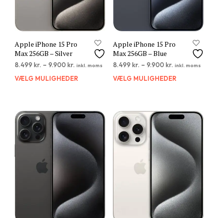
Apple iPhone 15 Pro
Apple iPhone 15 Pro
Max 256GB – Silver
Max 256GB – Blue
8.499
kr.
–
9.900
kr.
8.499
kr.
–
9.900
kr.
inkl. moms
inkl. moms
VÆLG MULIGHEDER
Dette
VÆLG MULIGHEDER
Dett
vare
vare
har
har
flere
flere
varianter.
varia
Mulighederne
Muli
kan
kan
vælges
vælg
på
på
varesiden
vare