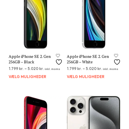
Apple iPhone SE 2. Gen
Apple iPhone SE 2. Gen
256GB – Black
256GB – White
1.799
kr.
–
5.020
kr.
1.799
kr.
–
5.020
kr.
inkl. moms
inkl. moms
VÆLG MULIGHEDER
Dette
VÆLG MULIGHEDER
Dett
vare
vare
har
har
flere
flere
varianter.
varia
Mulighederne
Muli
kan
kan
vælges
vælg
på
på