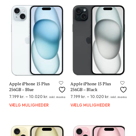
flere
flere
varianter.
varia
Mulighederne
Muli
kan
kan
vælges
vælg
på
på
varesiden
vare
Apple iPhone 15 Plus
Apple iPhone 15 Plus
256GB – Blue
256GB – Black
7.199
kr.
–
10.020
kr.
7.199
kr.
–
10.020
kr.
inkl. moms
inkl. moms
VÆLG MULIGHEDER
Dette
VÆLG MULIGHEDER
Dett
vare
vare
har
har
flere
flere
varianter.
varia