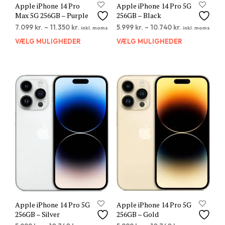
Apple iPhone 14 Pro
Apple iPhone 14 Pro 5G
Max 5G 256GB – Purple
256GB – Black
7.099
kr.
–
11.350
kr.
5.999
kr.
–
10.740
kr.
inkl. moms
inkl. moms
VÆLG MULIGHEDER
Dette
VÆLG MULIGHEDER
Dett
vare
vare
har
har
flere
flere
varianter.
varia
Mulighederne
Muli
kan
kan
vælges
vælg
på
på
varesiden
vare
Apple iPhone 14 Pro 5G
Apple iPhone 14 Pro 5G
256GB – Silver
256GB – Gold