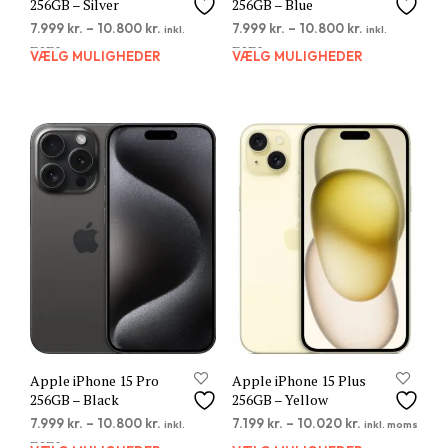
256GB – Silver
256GB – Blue
7.999
kr.
–
10.800
kr.
7.999
kr.
–
10.800
kr.
inkl.
inkl.
moms
moms
VÆLG MULIGHEDER
Dette
VÆLG MULIGHEDER
Dett
vare
vare
har
har
flere
flere
varianter.
varia
Mulighederne
Muli
kan
kan
vælges
vælg
på
på
varesiden
vare
Apple iPhone 15 Pro
Apple iPhone 15 Plus
256GB – Black
256GB – Yellow
7.999
kr.
–
10.800
kr.
7.199
kr.
–
10.020
kr.
inkl.
inkl. moms
moms