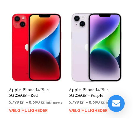
har
har
flere
flere
varianter.
varia
Mulighederne
Muli
kan
kan
vælges
vælg
på
på
varesiden
vare
Apple iPhone 14 Plus
Apple iPhone 14 Plus
5G 256GB – Red
5G 256GB – Purple
5.799
kr.
–
8.690
kr.
5.799
kr.
–
8.690
kr.
inkl. moms
inkl. moms
VÆLG MULIGHEDER
Dette
VÆLG MULIGHEDER
Dett
vare
vare
har
har
flere
flere