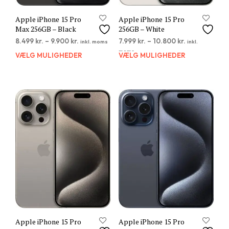
Apple iPhone 15 Pro
Apple iPhone 15 Pro
Max 256GB – Black
256GB – White
8.499
kr.
–
9.900
kr.
7.999
kr.
–
10.800
kr.
inkl. moms
inkl.
moms
VÆLG MULIGHEDER
Dette
VÆLG MULIGHEDER
Dett
vare
vare
har
har
flere
flere
varianter.
varia
Mulighederne
Muli
kan
kan
vælges
vælg
på
på
varesiden
vare
Apple iPhone 15 Pro
Apple iPhone 15 Pro