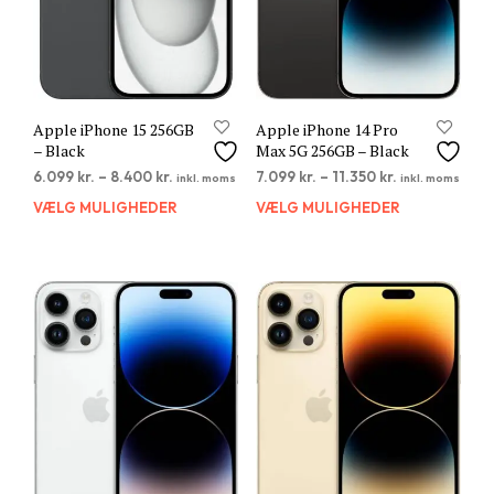
Apple iPhone 15 256GB
Apple iPhone 14 Pro
– Black
Max 5G 256GB – Black
6.099
kr.
–
8.400
kr.
7.099
kr.
–
11.350
kr.
inkl. moms
inkl. moms
VÆLG MULIGHEDER
Dette
VÆLG MULIGHEDER
Dett
vare
vare
har
har
flere
flere
varianter.
varia
Mulighederne
Muli
kan
kan
vælges
vælg
på
på
varesiden
vare