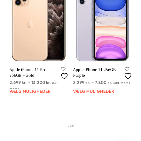
Mulighederne
Muli
kan
kan
vælges
vælg
på
på
varesiden
vare
Apple iPhone 11 Pro
Apple iPhone 11 256GB –
256GB – Gold
Purple
2.699
kr.
–
13.200
kr.
2.299
kr.
–
7.800
kr.
inkl.
inkl. moms
moms
VÆLG MULIGHEDER
Dette
VÆLG MULIGHEDER
Dett
vare
vare
har
har
flere
flere
varianter.
varia
Mulighederne
Muli
kan
kan
vælges
vælg