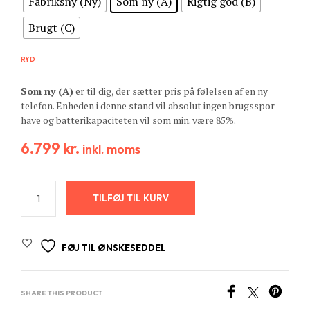
Fabriksny (Ny)
Som ny (A)
Rigtig god (B)
Brugt (C)
RYD
Som ny (A)
er til dig, der sætter pris på følelsen af en ny
telefon. Enheden i denne stand vil absolut ingen brugsspor
have og batterikapaciteten vil som min. være 85%.
6.799
kr.
inkl. moms
TILFØJ TIL KURV
FØJ TIL ØNSKESEDDEL
SHARE THIS PRODUCT