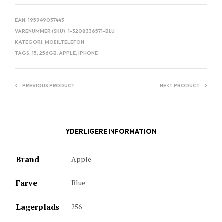
EAN:
195949037443
VARENUMMER (SKU):
1-3208336571-BLU
KATEGORI:
MOBILTELEFON
TAGS:
15
,
256GB
,
APPLE
,
IPHONE
PREVIOUS PRODUCT
NEXT PRODUCT
YDERLIGERE INFORMATION
Brand
Apple
Farve
Blue
Lagerplads
256