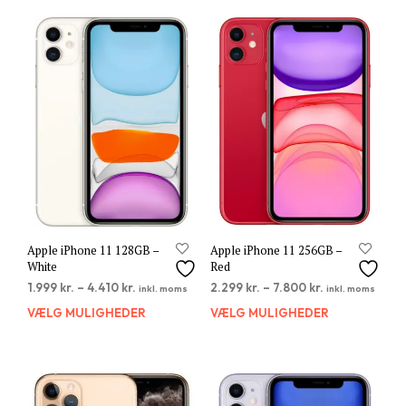
Apple iPhone 11 128GB –
Apple iPhone 11 256GB –
White
Red
1.999
kr.
–
4.410
kr.
2.299
kr.
–
7.800
kr.
inkl. moms
inkl. moms
VÆLG MULIGHEDER
Dette
VÆLG MULIGHEDER
Dett
vare
vare
har
har
flere
flere
varianter.
varia