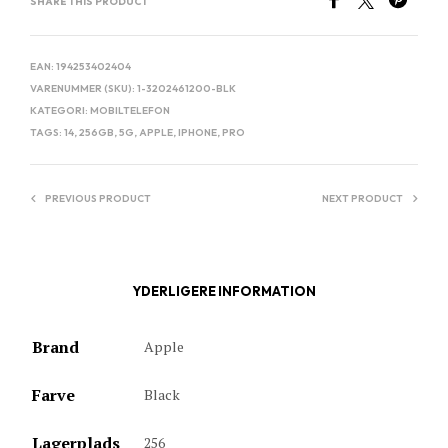
SHARE THIS PRODUCT
EAN:
194253402404
VARENUMMER (SKU):
1-3202461200-BLK
KATEGORI:
MOBILTELEFON
TAGS:
14
,
256GB
,
5G
,
APPLE
,
IPHONE
,
PRO
PREVIOUS PRODUCT
NEXT PRODUCT
YDERLIGERE INFORMATION
Brand
Apple
Farve
Black
Lagerplads
256