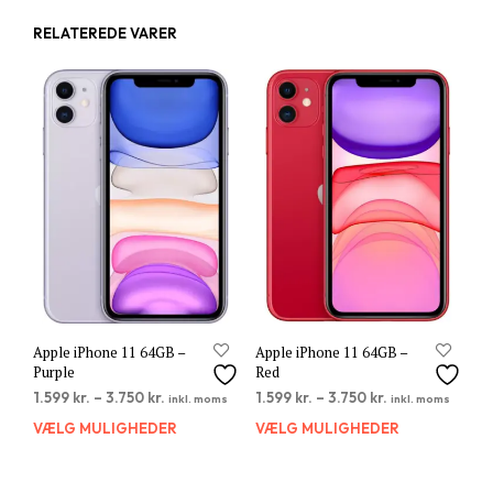
RELATEREDE VARER
Apple iPhone 11 64GB –
Apple iPhone 11 64GB –
Purple
Red
1.599
kr.
–
3.750
kr.
1.599
kr.
–
3.750
kr.
inkl. moms
inkl. moms
VÆLG MULIGHEDER
Dette
VÆLG MULIGHEDER
Dett
vare
vare
har
har