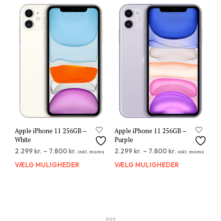
flere
flere
varianter.
varia
Mulighederne
Muli
kan
kan
vælges
vælg
på
på
varesiden
vare
Apple iPhone 11 256GB –
Apple iPhone 11 256GB –
White
Purple
2.299
kr.
–
7.800
kr.
2.299
kr.
–
7.800
kr.
inkl. moms
inkl. moms
VÆLG MULIGHEDER
Dette
VÆLG MULIGHEDER
Dett
vare
vare
har
har
flere
flere
varianter.
varia
Mulighederne
Muli