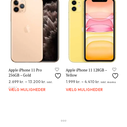
varianter.
varia
Mulighederne
Muli
kan
kan
vælges
vælg
på
på
varesiden
vare
Apple iPhone 11 Pro
Apple iPhone 11 128GB –
256GB – Gold
Yellow
2.699
kr.
–
13.200
kr.
1.999
kr.
–
4.410
kr.
inkl.
inkl. moms
moms
VÆLG MULIGHEDER
Dette
VÆLG MULIGHEDER
Dett
vare
vare
har
har
flere
flere
varianter.
varia
Mulighederne
Muli
kan
kan