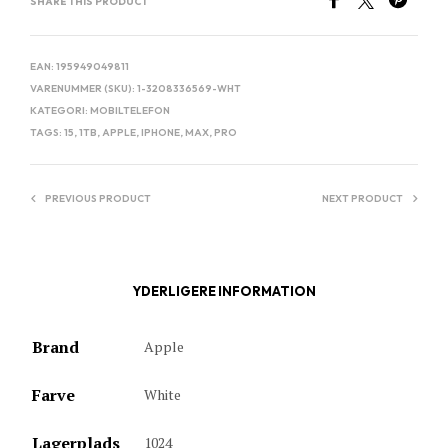
SHARE THIS PRODUCT
EAN:
195949049811
VARENUMMER (SKU):
1-3208336569-WHT
KATEGORI:
MOBILTELEFON
TAGS:
15
,
1TB
,
APPLE
,
IPHONE
,
MAX
,
PRO
PREVIOUS PRODUCT
NEXT PRODUCT
YDERLIGERE INFORMATION
Brand
Apple
Farve
White
Lagerplads
1024