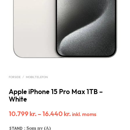
FORSIDE
/
MOBILTELEFON
Apple iPhone 15 Pro Max 1TB –
White
10.799
kr.
–
16.440
kr.
inkl. moms
: Som ny (A)
STAND