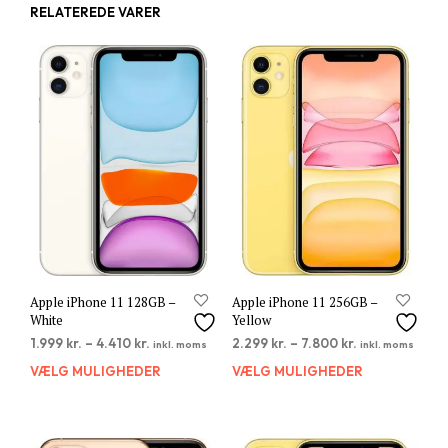
RELATEREDE VARER
Apple iPhone 11 128GB –
Apple iPhone 11 256GB –
White
Yellow
1.999
kr.
–
4.410
kr.
2.299
kr.
–
7.800
kr.
inkl. moms
inkl. moms
VÆLG MULIGHEDER
Dette
VÆLG MULIGHEDER
Dett
vare
vare
har
har
flere
flere