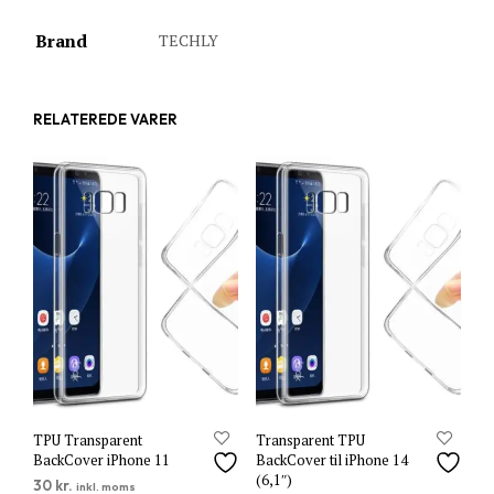
Brand
TECHLY
RELATEREDE VARER
TPU Transparent
Transparent TPU
BackCover iPhone 11
BackCover til iPhone 14
(6,1″)
30
kr.
inkl. moms