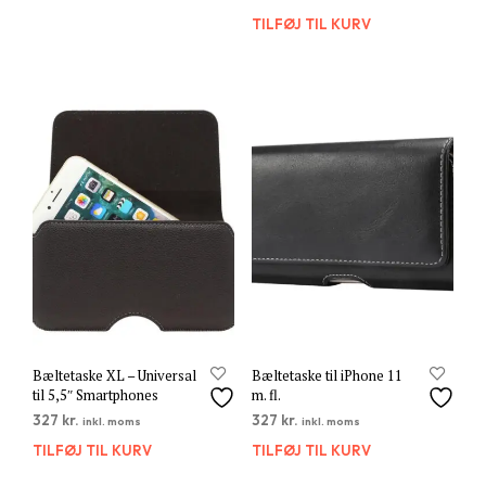
TILFØJ TIL KURV
Bæltetaske XL – Universal
Bæltetaske til iPhone 11
til 5,5″ Smartphones
m. fl.
327
kr.
327
kr.
inkl. moms
inkl. moms
TILFØJ TIL KURV
TILFØJ TIL KURV