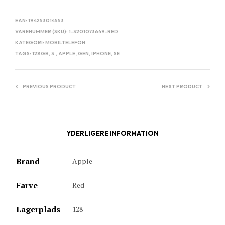
EAN:
194253014553
VARENUMMER (SKU):
1-3201073649-RED
KATEGORI:
MOBILTELEFON
TAGS:
128GB
,
3.
,
APPLE
,
GEN
,
IPHONE
,
SE
PREVIOUS PRODUCT
NEXT PRODUCT
YDERLIGERE INFORMATION
Brand
Apple
Farve
Red
Lagerplads
128