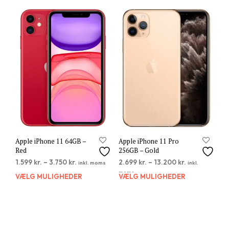
flere
flere
varianter.
varia
Mulighederne
Muli
kan
kan
vælges
vælg
på
på
varesiden
vare
Apple iPhone 11 64GB –
Apple iPhone 11 Pro
Red
256GB – Gold
1.599
kr.
–
3.750
kr.
2.699
kr.
–
13.200
kr.
inkl. moms
inkl.
moms
VÆLG MULIGHEDER
Dette
VÆLG MULIGHEDER
Dett
vare
vare
har
har
flere
flere
varianter.
varia