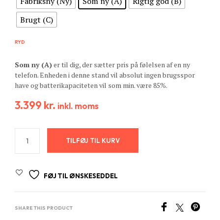
Fabriksny (Ny)
Som ny (A)
Rigtig god (B)
Brugt (C)
RYD
Som ny (A)
er til dig, der sætter pris på følelsen af en ny
telefon. Enheden i denne stand vil absolut ingen brugsspor
have og batterikapaciteten vil som min. være 85%.
3.399
kr.
inkl. moms
TILFØJ TIL KURV
FØJ TIL ØNSKESEDDEL
SHARE THIS PRODUCT