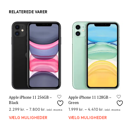
RELATEREDE VARER
Apple iPhone 11 256GB –
Apple iPhone 11 128GB –
Black
Green
2.299
kr.
–
7.800
kr.
1.999
kr.
–
4.410
kr.
inkl. moms
inkl. moms
VÆLG MULIGHEDER
Dette
VÆLG MULIGHEDER
Dett
vare
vare
har
har