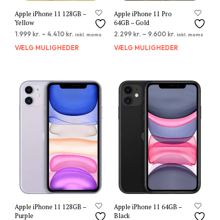
Apple iPhone 11 128GB –
Apple iPhone 11 Pro
Yellow
64GB – Gold
1.999
kr.
–
4.410
kr.
2.299
kr.
–
9.600
kr.
inkl. moms
inkl. moms
VÆLG MULIGHEDER
Dette
VÆLG MULIGHEDER
Dett
vare
vare
har
har
flere
flere
varianter.
varia
Mulighederne
Muli
kan
kan
vælges
vælg
på
på
varesiden
vare
Apple iPhone 11 128GB –
Apple iPhone 11 64GB –
Purple
Black