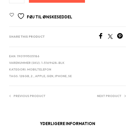
FØJ TIL ØNSKESEDDEL
SHARE THIS PRODUCT
EAN:
190199505186
VARENUMMER (SKU):
1-5169428-BLK
KATEGORI:
MOBILTELEFON
TAGS:
128GB
,
2.
,
APPLE
,
GEN
,
IPHONE
,
SE
PREVIOUS PRODUCT
NEXT PRODUCT
YDERLIGERE INFORMATION