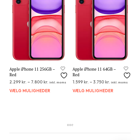
Mulighederne
Muli
kan
kan
vælges
vælg
på
på
varesiden
vare
Apple iPhone 11 256GB –
Apple iPhone 11 64GB –
Red
Red
2.299
kr.
–
7.800
kr.
1.599
kr.
–
3.750
kr.
inkl. moms
inkl. moms
VÆLG MULIGHEDER
Dette
VÆLG MULIGHEDER
Dett
vare
vare
har
har
flere
flere
varianter.
varia
Mulighederne
Muli
kan
kan
vælges
vælg