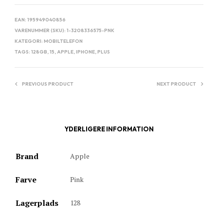
EAN:
195949040856
VARENUMMER (SKU):
1-3208336575-PNK
KATEGORI:
MOBILTELEFON
TAGS:
128GB
,
15
,
APPLE
,
IPHONE
,
PLUS
PREVIOUS PRODUCT
NEXT PRODUCT
YDERLIGERE INFORMATION
Brand
Apple
Farve
Pink
Lagerplads
128