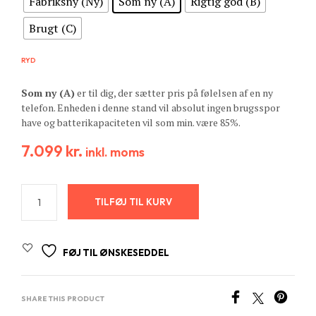
Fabriksny (Ny)
Som ny (A)
Rigtig god (B)
Brugt (C)
RYD
Som ny (A)
er til dig, der sætter pris på følelsen af en ny
telefon. Enheden i denne stand vil absolut ingen brugsspor
have og batterikapaciteten vil som min. være 85%.
7.099
kr.
inkl. moms
TILFØJ TIL KURV
FØJ TIL ØNSKESEDDEL
SHARE THIS PRODUCT