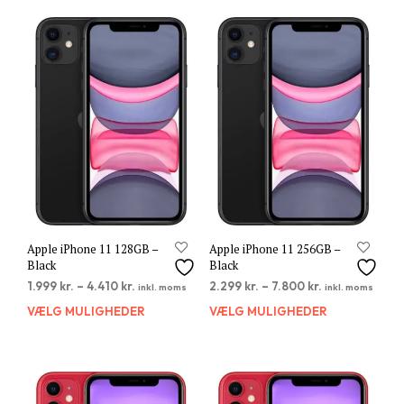
Apple iPhone 11 128GB –
Apple iPhone 11 256GB –
Black
Black
1.999
kr.
–
4.410
kr.
2.299
kr.
–
7.800
kr.
inkl. moms
inkl. moms
VÆLG MULIGHEDER
Dette
VÆLG MULIGHEDER
Dett
vare
vare
har
har
flere
flere
varianter.
varia