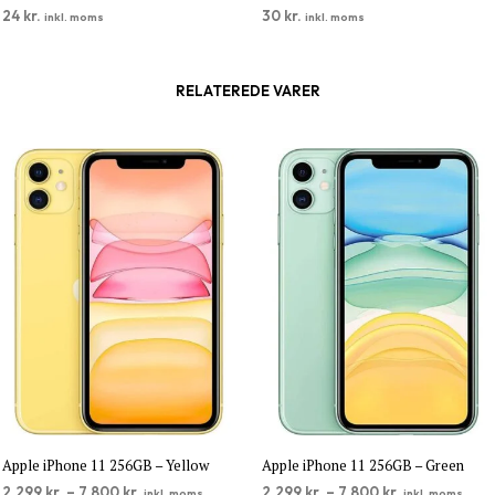
24
kr.
30
kr.
inkl. moms
inkl. moms
TILFØJ TIL KURV
TILFØJ TIL KURV
RELATEREDE VARER
Apple iPhone 11 256GB – Yellow
Apple iPhone 11 256GB – Green
2.299
kr.
–
7.800
kr.
2.299
kr.
–
7.800
kr.
inkl. moms
inkl. moms