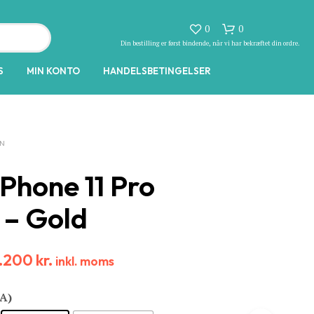
0
0
Din bestilling er først bindende, når vi har bekræftet din ordre.
S
MIN KONTO
HANDELSBETINGELSER
ON
iPhone 11 Pro
I
– Gold
N
G
E
N
3.200
kr.
inkl. moms
V
A
R
(A)
E