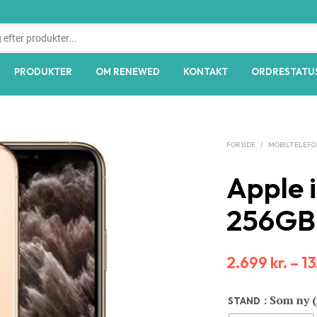
PRODUKTER
OM RENEWED
KONTAKT
ORDRESTATU
FORSIDE
/
MOBILTELEF
Apple 
256GB 
2.699
kr.
–
1
: Som ny 
STAND