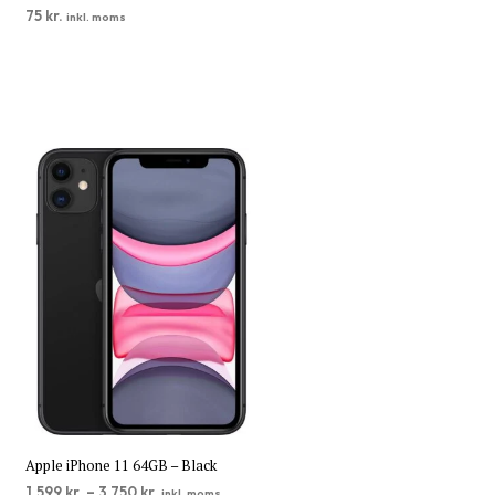
75
kr.
inkl. moms
TILFØJ TIL KURV
Apple iPhone 11 64GB – Black
1.599
kr.
–
3.750
kr.
inkl. moms