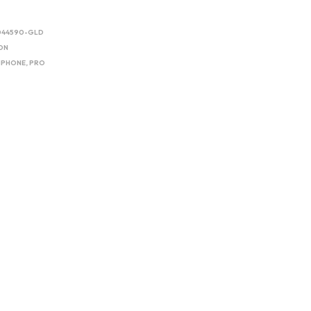
044590-GLD
ON
IPHONE
,
PRO