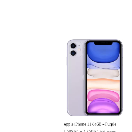
TILFØJ TIL KURV
Apple iPhone 11 64GB – Purple
1.599
kr.
–
3.750
kr.
inkl. moms