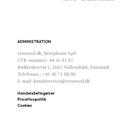
VÆLG MULIGHEDER
Dette
vare
har
flere
varianter.
ADMINISTRATION
Mulighederne
kan
renewed.dk, Bestphone ApS
vælges
CVR-nummer: 44 45 81 87
på
Bækkeskovvej 5, 2665 Vallensbæk, Danmark
varesiden
Telefonnr.: +45 40 71 08 00
E-mail: kundeservice@renewed.dk
Handelsbetingelser
Privatlivspolitik
Cookies