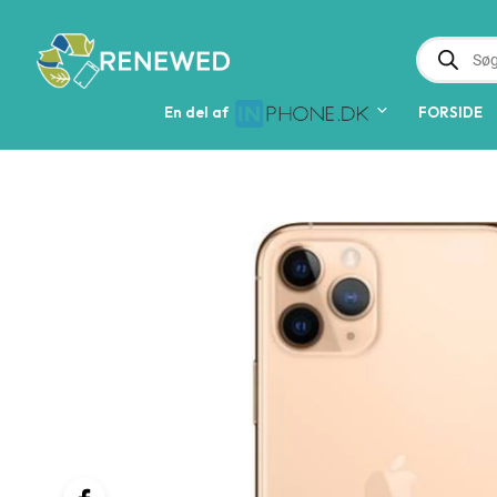
PRODUCTS
SEARCH
En del af  
FORSIDE