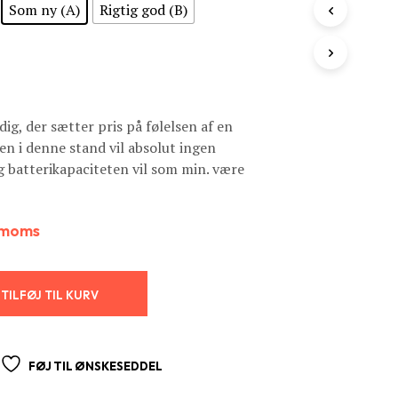
R
Som ny (A)
Rigtig god (B)
I
K
U
R
V
E
N
 dig, der sætter pris på følelsen af en
.
en i denne stand vil absolut ingen
 batterikapaciteten vil som min. være
. moms
TILFØJ TIL KURV
FØJ TIL ØNSKESEDDEL