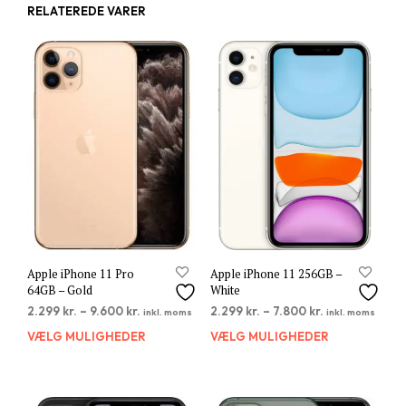
RELATEREDE VARER
Apple iPhone 11 Pro
Apple iPhone 11 256GB –
64GB – Gold
White
2.299
kr.
–
9.600
kr.
2.299
kr.
–
7.800
kr.
inkl. moms
inkl. moms
VÆLG MULIGHEDER
Dette
VÆLG MULIGHEDER
Dett
vare
vare
har
har
flere
flere