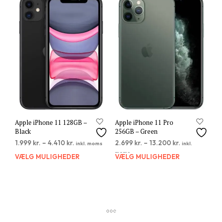
varianter.
varia
Mulighederne
Muli
kan
kan
vælges
vælg
på
på
varesiden
vare
Apple iPhone 11 128GB –
Apple iPhone 11 Pro
Black
256GB – Green
1.999
kr.
–
4.410
kr.
2.699
kr.
–
13.200
kr.
inkl. moms
inkl.
moms
VÆLG MULIGHEDER
Dette
VÆLG MULIGHEDER
Dett
vare
vare
har
har
flere
flere
varianter.
varia
Mulighederne
Muli
kan
kan