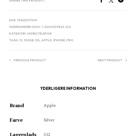
SHARE THIS PRODUCT
EAN:
194252717691
VARENUMMER (SKU):
1-3200339522-SLV
KATEGORI:
MOBILTELEFON
TAGS:
13
,
512GB
,
5G
,
APPLE
,
IPHONE
,
PRO
PREVIOUS PRODUCT
NEXT PRODUCT
YDERLIGERE INFORMATION
Brand
Apple
Farve
Silver
Lagerplads
512