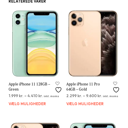
RELATEREDE VARER
Apple iPhone 11 128GB –
Apple iPhone 11 Pro
Green
64GB – Gold
1.999
kr.
–
4.410
kr.
2.299
kr.
–
9.600
kr.
inkl. moms
inkl. moms
VÆLG MULIGHEDER
Dette
VÆLG MULIGHEDER
Dett
vare
vare
har
har
flere
flere