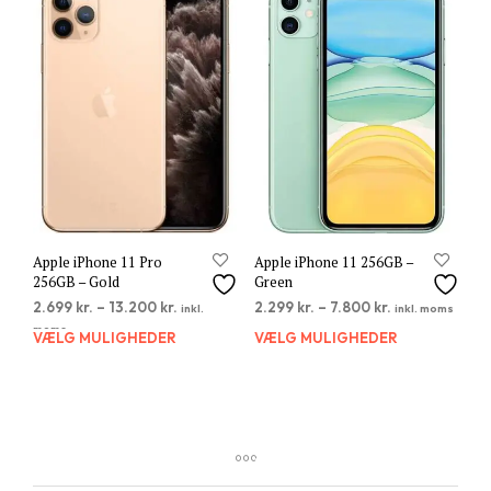
varianter.
varia
Mulighederne
Muli
kan
kan
vælges
vælg
på
på
varesiden
vare
Apple iPhone 11 Pro
Apple iPhone 11 256GB –
256GB – Gold
Green
2.699
kr.
–
13.200
kr.
2.299
kr.
–
7.800
kr.
inkl.
inkl. moms
moms
VÆLG MULIGHEDER
Dette
VÆLG MULIGHEDER
Dett
vare
vare
har
har
flere
flere
varianter.
varia
Mulighederne
Muli
kan
kan