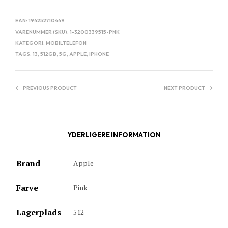
EAN:
194252710449
VARENUMMER (SKU):
1-3200339515-PNK
KATEGORI:
MOBILTELEFON
TAGS:
13
,
512GB
,
5G
,
APPLE
,
IPHONE
PREVIOUS PRODUCT
NEXT PRODUCT
YDERLIGERE INFORMATION
Brand
Apple
Farve
Pink
Lagerplads
512