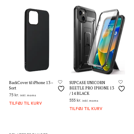
BackCover til iPhone 13 –
SUPCASE UNICORN
Sort
BEETLE PRO IPHONE 13
/ 14 BLACK
75
kr.
inkl. moms
555
kr.
inkl. moms
TILFØJ TIL KURV
TILFØJ TIL KURV