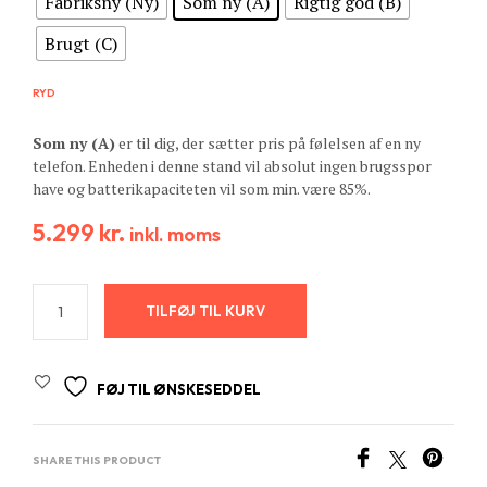
Fabriksny (Ny)
Som ny (A)
Rigtig god (B)
Brugt (C)
RYD
Som ny (A)
er til dig, der sætter pris på følelsen af en ny
telefon. Enheden i denne stand vil absolut ingen brugsspor
have og batterikapaciteten vil som min. være 85%.
5.299
kr.
inkl. moms
TILFØJ TIL KURV
FØJ TIL ØNSKESEDDEL
SHARE THIS PRODUCT