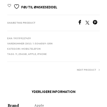
FØJ TIL ØNSKESEDDEL
SHARE THIS PRODUCT
EAN:
190199227439
VARENUMMER (SKU):
1-5044589-GRN
KATEGORI:
MOBILTELEFON
TAGS:
11
,
256GB
,
APPLE
,
IPHONE
NEXT PRODUCT
YDERLIGERE INFORMATION
Brand
Apple