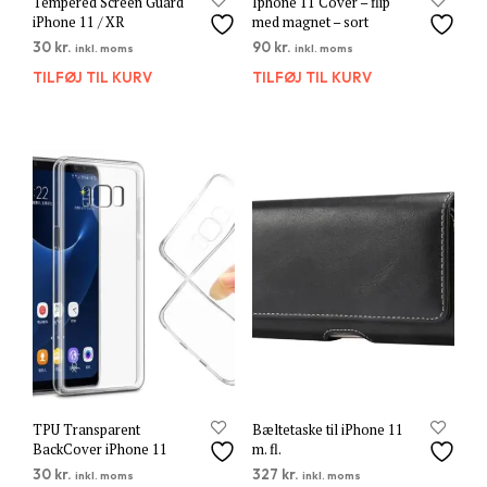
Tempered Screen Guard
Iphone 11 Cover – flip
iPhone 11 / XR
med magnet – sort
30
kr.
90
kr.
inkl. moms
inkl. moms
TILFØJ TIL KURV
TILFØJ TIL KURV
TPU Transparent
Bæltetaske til iPhone 11
BackCover iPhone 11
m. fl.
30
kr.
327
kr.
inkl. moms
inkl. moms