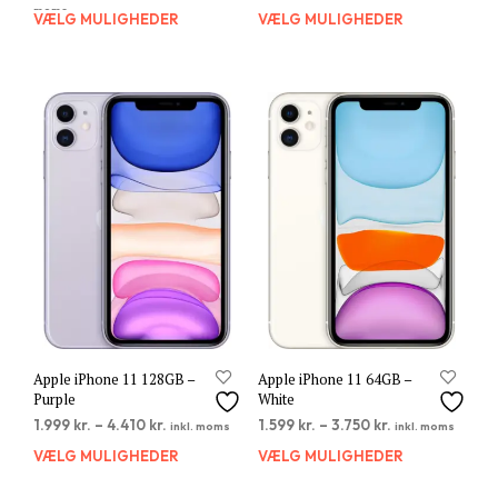
moms
VÆLG MULIGHEDER
Dette
VÆLG MULIGHEDER
Dett
vare
vare
har
har
flere
flere
varianter.
varia
Mulighederne
Muli
kan
kan
vælges
vælg
på
på
varesiden
vare
Apple iPhone 11 128GB –
Apple iPhone 11 64GB –
Purple
White
1.999
kr.
–
4.410
kr.
1.599
kr.
–
3.750
kr.
inkl. moms
inkl. moms
VÆLG MULIGHEDER
Dette
VÆLG MULIGHEDER
Dett
vare
vare