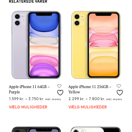
RELATEREDE VARER
Apple iPhone 11 64GB –
Apple iPhone 11 256GB –
Purple
Yellow
1.599
kr.
–
3.750
kr.
2.299
kr.
–
7.800
kr.
inkl. moms
inkl. moms
VÆLG MULIGHEDER
Dette
VÆLG MULIGHEDER
Dett
vare
vare
har
har
flere
flere