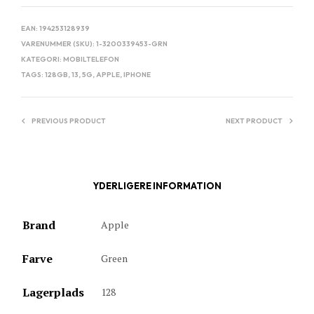
EAN:
194253128939
VARENUMMER (SKU):
1-3200339453-GRN
KATEGORI:
MOBILTELEFON
TAGS:
128GB
,
13
,
5G
,
APPLE
,
IPHONE
PREVIOUS PRODUCT
NEXT PRODUCT
YDERLIGERE INFORMATION
Brand
Apple
Farve
Green
Lagerplads
128