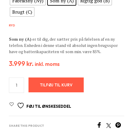
Fabriksny (Ny)
Som ny (A)
Rigtig god (B)
Brugt (C)
RYD
Som ny (A)
er til dig, der sætter pris på følelsen af en ny
telefon. Enheden i denne stand vil absolut ingen brugsspor
have og batterikapaciteten vil som min. være 85%.
3.999
kr.
inkl. moms
TILFØJ TIL KURV
FØJ TIL ØNSKESEDDEL
SHARE THIS PRODUCT