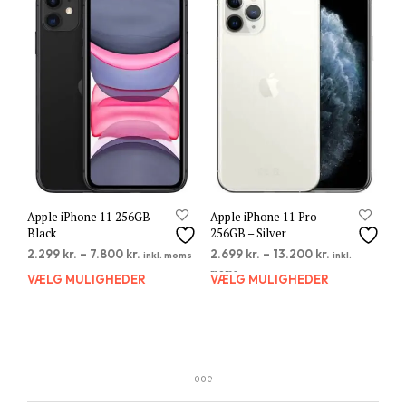
varianter.
varia
Mulighederne
Muli
kan
kan
vælges
vælg
på
på
varesiden
vare
Apple iPhone 11 256GB –
Apple iPhone 11 Pro
Black
256GB – Silver
2.299
kr.
–
7.800
kr.
2.699
kr.
–
13.200
kr.
inkl. moms
inkl.
moms
VÆLG MULIGHEDER
Dette
VÆLG MULIGHEDER
Dett
vare
vare
har
har
flere
flere
varianter.
varia
Mulighederne
Muli
kan
kan