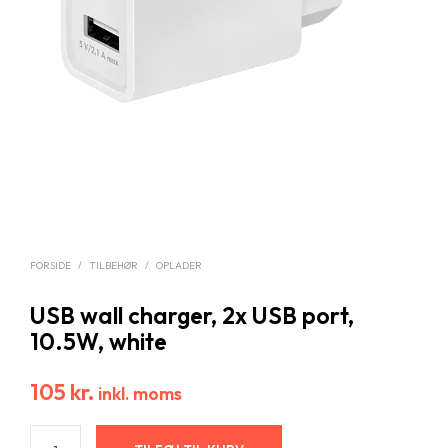
FORSIDE
/
TILBEHØR
/
OPLADER
USB wall charger, 2x USB port,
10.5W, white
105
kr.
inkl. moms