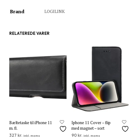
Brand
LOGILINK
RELATEREDE VARER
Bæltetaske til iPhone 11
Iphone 11 Cover – flip
m. fl.
med magnet – sort
327
kr.
90
kr.
inkl. moms
inkl. moms