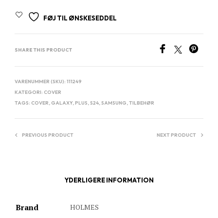
FØJ TIL ØNSKESEDDEL
SHARE THIS PRODUCT
VARENUMMER (SKU):
111249
KATEGORI:
COVER
TAGS:
COVER
,
GALAXY
,
PLUS
,
S24
,
SAMSUNG
,
TILBEHØR
PREVIOUS PRODUCT
NEXT PRODUCT
YDERLIGERE INFORMATION
Brand
HOLMES