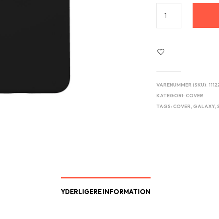
VARENUMMER (SKU):
111
KATEGORI:
COVER
TAGS:
COVER
,
GALAXY
,
YDERLIGERE INFORMATION