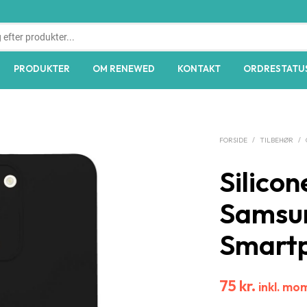
PRODUKTER
OM RENEWED
KONTAKT
ORDRESTATU
FORSIDE
/
TILBEHØR
/
Silicon
Samsun
Smartp
75
kr.
inkl. mo