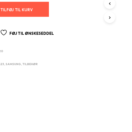
R
I
TILFØJ TIL KURV
K
U
R
V
FØJ TIL ØNSKESEDDEL
E
N
.
220
S23
,
SAMSUNG
,
TILBEHØR