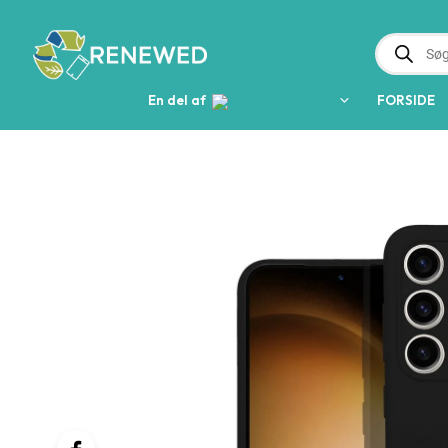
PRODUCTS
SEARCH
En del af  
FORSIDE