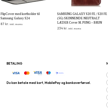
FlipCover med kortholder til
SAMSUNG GALAXY S20 FE / S20 FE
Samsung Galaxy S24
(5G) SKINNENDE NEUTRALT
LÆDER Cover M. PUNG – BRUN
87
kr.
inkl. moms
234
kr.
inkl. moms
TILFØJ TIL KURV
TILFØJ TIL KURV
BETALING
Du kan betale med kort, MobilePay og bankoverførsel.