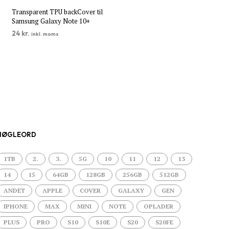
Transparent TPU backCover til
Samsung Galaxy Note 10+
24
kr.
inkl. moms
TILFØJ TIL KURV
NØGLEORD
1TB
2.
3.
5G
10
11
12
13
14
15
64GB
128GB
256GB
512GB
ANDET
APPLE
COVER
GALAXY
GEN
IPHONE
MAX
MINI
NOTE
OPLADER
PLUS
PRO
S10
S10E
S20
S20FE