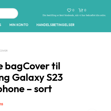
0
0
Din bestilling er først bindende, når vi har bekræftet din ordre.
S
MIN KONTO
HANDELSBETINGELSER
COVER
e bagCover til
I
g Galaxy S23
N
G
E
hone – sort
N
V
A
R
ms
E