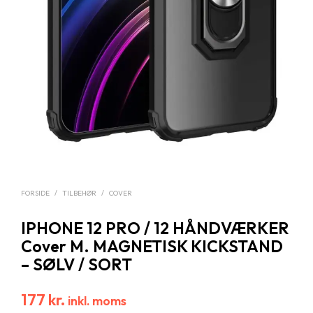
FORSIDE
/
TILBEHØR
/
COVER
IPHONE 12 PRO / 12 HÅNDVÆRKER
Cover M. MAGNETISK KICKSTAND
– SØLV / SORT
177
kr.
inkl. moms