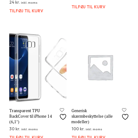
24
kr.
inkl. moms
TILFØJ TIL KURV
TILFØJ TIL KURV
Transparent TPU
Generisk
BackCover til iPhone 14
skærmbeskyttelse (alle
(6,1″)
modeller)
30
kr.
100
kr.
inkl. moms
inkl. moms
TILFØJ TIL KURV
TILFØJ TIL KURV