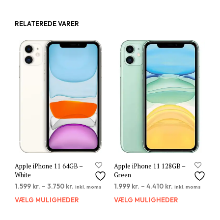
RELATEREDE VARER
Apple iPhone 11 64GB –
Apple iPhone 11 128GB –
White
Green
1.599
kr.
–
3.750
kr.
1.999
kr.
–
4.410
kr.
inkl. moms
inkl. moms
VÆLG MULIGHEDER
Dette
VÆLG MULIGHEDER
Dett
vare
vare