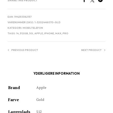
SHARE THIS PRODUCT
EAN:
194253382157
VARENUMMER (SKU):
1-3202448070-GLD
KATEGORI:
MOBILTELEFON
TAGS:
14
,
512GB
,
5G
,
APPLE
,
IPHONE
,
MAX
,
PRO
PREVIOUS PRODUCT
NEXT PRODUCT
YDERLIGERE INFORMATION
Brand
Apple
Farve
Gold
Lagerplads
512