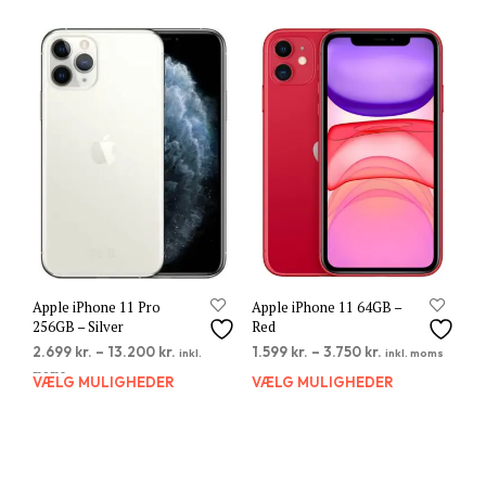
har
har
flere
flere
varianter.
varia
Mulighederne
Muli
kan
kan
vælges
vælg
på
på
varesiden
vare
Apple iPhone 11 Pro
Apple iPhone 11 64GB –
256GB – Silver
Red
2.699
kr.
–
13.200
kr.
1.599
kr.
–
3.750
kr.
inkl.
inkl. moms
moms
VÆLG MULIGHEDER
Dette
VÆLG MULIGHEDER
Dett
vare
vare
har
har
flere
flere
varianter.
varia