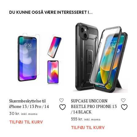
DU KUNNE OGSÅ VÆRE INTERESSERET I...
Skærmbeskyttelse til
SUPCASE UNICORN
iPhone 13 / 13 Pro / 14
BEETLE PRO IPHONE 13
/ 14 BLACK
30
kr.
inkl. moms
555
kr.
inkl. moms
TILFØJ TIL KURV
TILFØJ TIL KURV