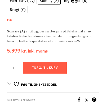
Fabriksny (Ny)
Som ny (A)
Rigtig god (B)
Brugt (C)
RYD
Som ny (A)
er til dig, der sætter pris på følelsen af en ny
telefon. Enheden i denne stand vil absolut ingen brugsspor
have og batterikapaciteten vil som min. være 85%.
5.399
kr.
inkl. moms
TILFØJ TIL KURV
FØJ TIL ØNSKESEDDEL
SHARE THIS PRODUCT