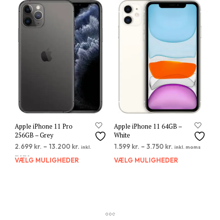
varianter.
varia
Mulighederne
Muli
kan
kan
vælges
vælg
på
på
varesiden
vare
Apple iPhone 11 Pro
Apple iPhone 11 64GB –
256GB – Grey
White
2.699
kr.
–
13.200
kr.
1.599
kr.
–
3.750
kr.
inkl.
inkl. moms
moms
VÆLG MULIGHEDER
Dette
VÆLG MULIGHEDER
Dett
vare
vare
har
har
flere
flere
varianter.
varia
Mulighederne
Muli