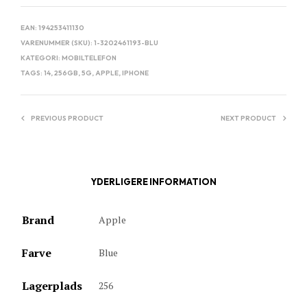
EAN:
194253411130
VARENUMMER (SKU):
1-3202461193-BLU
KATEGORI:
MOBILTELEFON
TAGS:
14
,
256GB
,
5G
,
APPLE
,
IPHONE
PREVIOUS PRODUCT
NEXT PRODUCT
YDERLIGERE INFORMATION
Brand
Apple
Farve
Blue
Lagerplads
256