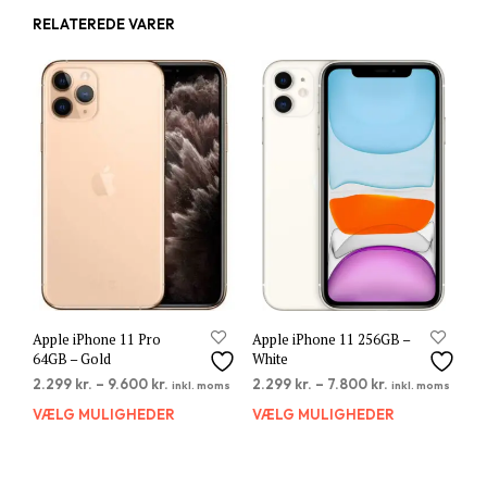
RELATEREDE VARER
Apple iPhone 11 Pro
Apple iPhone 11 256GB –
64GB – Gold
White
2.299
kr.
–
9.600
kr.
2.299
kr.
–
7.800
kr.
inkl. moms
inkl. moms
VÆLG MULIGHEDER
Dette
VÆLG MULIGHEDER
Dett
vare
vare
har
har
flere
flere