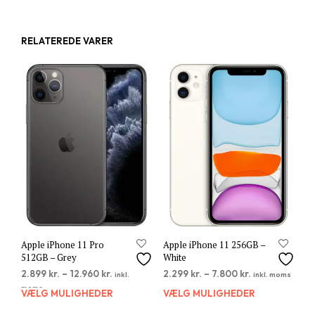
RELATEREDE VARER
Apple iPhone 11 Pro
Apple iPhone 11 256GB –
512GB – Grey
White
2.899
kr.
–
12.960
kr.
2.299
kr.
–
7.800
kr.
inkl.
inkl. moms
moms
VÆLG MULIGHEDER
Dette
VÆLG MULIGHEDER
Dett
vare
vare