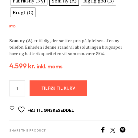
Fabriksny (Ny)
Som ny (A)
Rigtig god (B)
Brugt (C)
RYD
Som ny (A)
er til dig, der sætter pris på følelsen af en ny
telefon. Enheden i denne stand vil absolut ingen brugsspor
have og batterikapaciteten vil som min. være 85%.
4.599
kr.
inkl. moms
TILFØJ TIL KURV
FØJ TIL ØNSKESEDDEL
SHARE THIS PRODUCT