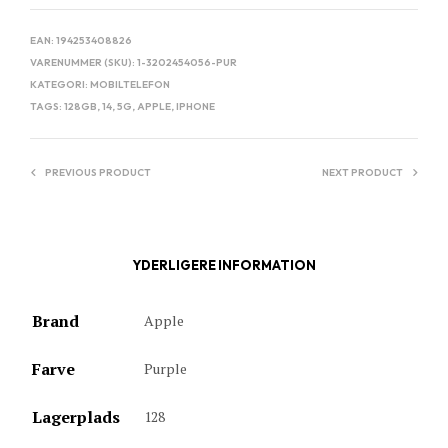
EAN:
194253408826
VARENUMMER (SKU):
1-3202454056-PUR
KATEGORI:
MOBILTELEFON
TAGS:
128GB
,
14
,
5G
,
APPLE
,
IPHONE
PREVIOUS PRODUCT
NEXT PRODUCT
YDERLIGERE INFORMATION
Brand
Apple
Farve
Purple
Lagerplads
128