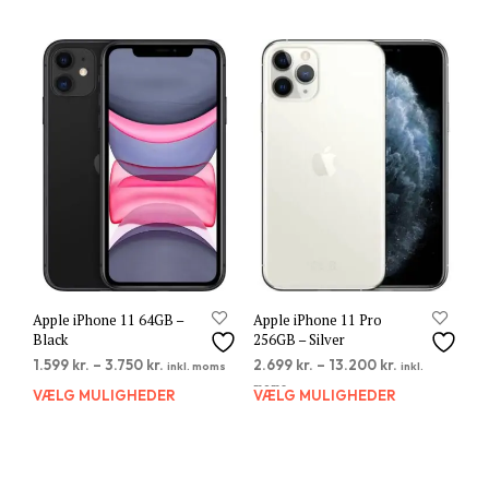
har
har
flere
flere
varianter.
varia
Mulighederne
Muli
kan
kan
vælges
vælg
på
på
varesiden
vare
Apple iPhone 11 64GB –
Apple iPhone 11 Pro
Black
256GB – Silver
1.599
kr.
–
3.750
kr.
2.699
kr.
–
13.200
kr.
inkl. moms
inkl.
moms
VÆLG MULIGHEDER
Dette
VÆLG MULIGHEDER
Dett
vare
vare
har
har
flere
flere
varianter.
varia