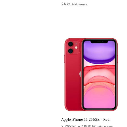
24
kr.
inkl. moms
TILFØJ TIL KURV
Apple iPhone 11 256GB – Red
2.299
kr.
–
7.800
kr.
inkl. moms