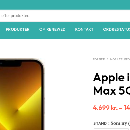
PRODUKTER
OM RENEWED
KONTAKT
ORDRESTATU
FORSIDE
/
MOBILTELEF
Apple 
Max 5G
4.699
kr.
–
1
: Som ny 
STAND