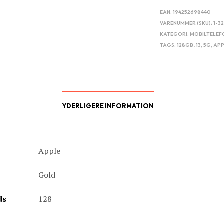
EAN:
194252698440
VARENUMMER (SKU):
1-3
KATEGORI:
MOBILTELEF
TAGS:
128GB
,
13
,
5G
,
APP
YDERLIGERE INFORMATION
Apple
Gold
ds
128