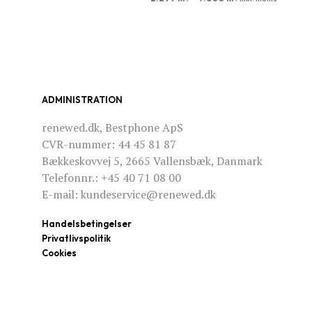
VÆLG MULIGHEDER
Dette
vare
har
flere
varianter.
ADMINISTRATION
Mulighederne
kan
renewed.dk, Bestphone ApS
vælges
CVR-nummer: 44 45 81 87
på
Bækkeskovvej 5, 2665 Vallensbæk, Danmark
varesiden
Telefonnr.: +45 40 71 08 00
E-mail: kundeservice@renewed.dk
Handelsbetingelser
Privatlivspolitik
Cookies