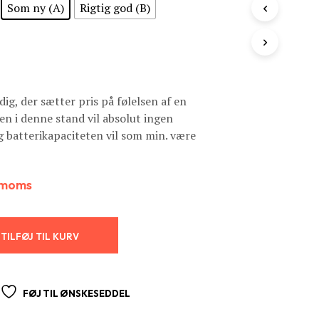
R
Som ny (A)
Rigtig god (B)
I
K
U
R
V
E
N
 dig, der sætter pris på følelsen af en
.
en i denne stand vil absolut ingen
 batterikapaciteten vil som min. være
. moms
TILFØJ TIL KURV
FØJ TIL ØNSKESEDDEL