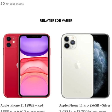
30
kr.
inkl. moms
TILFØJ TIL KURV
RELATEREDE VARER
Apple iPhone 11 128GB – Red
Apple iPhone 11 Pro 256GB – Silver
1.999
kr.
–
4.410
kr.
2.699
kr.
–
13.200
kr.
inkl. moms
inkl. moms