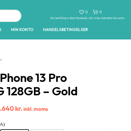
0
0
Din bestilling er først bindende, når vi har bekræftet din ordre.
S
MIN KONTO
HANDELSBETINGELSER
ON
iPhone 13 Pro
I
 128GB – Gold
N
G
E
N
4.640
kr.
inkl. moms
V
A
R
(A)
E