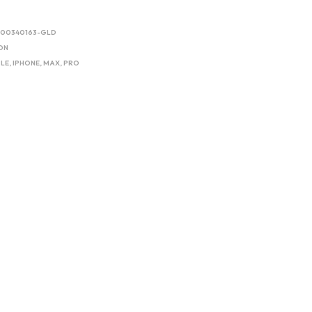
200340163-GLD
ON
LE
,
IPHONE
,
MAX
,
PRO