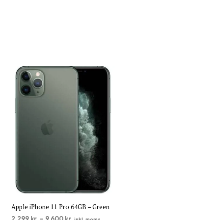
Apple iPhone 11 Pro 64GB – Green
2.299
kr.
–
9.600
kr.
inkl. moms