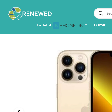
PRODUCTS
SEARCH
En del af  
FORSIDE