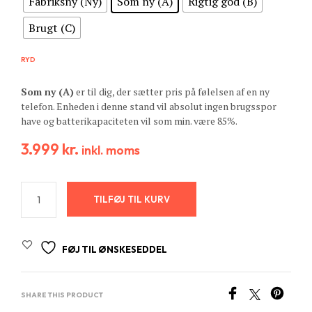
Fabriksny (Ny)
Som ny (A)
Rigtig god (B)
Brugt (C)
RYD
Som ny (A)
er til dig, der sætter pris på følelsen af en ny
telefon. Enheden i denne stand vil absolut ingen brugsspor
have og batterikapaciteten vil som min. være 85%.
3.999
kr.
inkl. moms
TILFØJ TIL KURV
FØJ TIL ØNSKESEDDEL
SHARE THIS PRODUCT