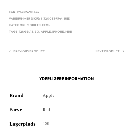
EAN:
194252690444
VARENUMMER (SKU):
1-3200339544-RED
KATEGORI:
MOBILTELEFON
TAGS:
128GB
,
13
,
5G
,
APPLE
,
IPHONE
,
MINI
PREVIOUS PRODUCT
NEXT PRODUCT
YDERLIGERE INFORMATION
Brand
Apple
Farve
Red
Lagerplads
128