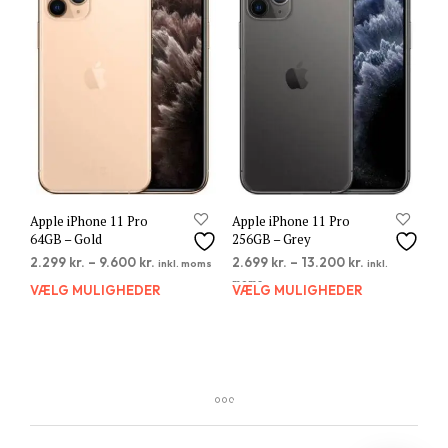
Mulighederne
Muli
kan
kan
vælges
vælg
på
på
varesiden
vare
Apple iPhone 11 Pro
Apple iPhone 11 Pro
64GB – Gold
256GB – Grey
2.299
kr.
–
9.600
kr.
2.699
kr.
–
13.200
kr.
inkl. moms
inkl.
moms
VÆLG MULIGHEDER
Dette
VÆLG MULIGHEDER
Dett
vare
vare
har
har
flere
flere
varianter.
varia
Mulighederne
Muli
kan
kan
vælges
vælg