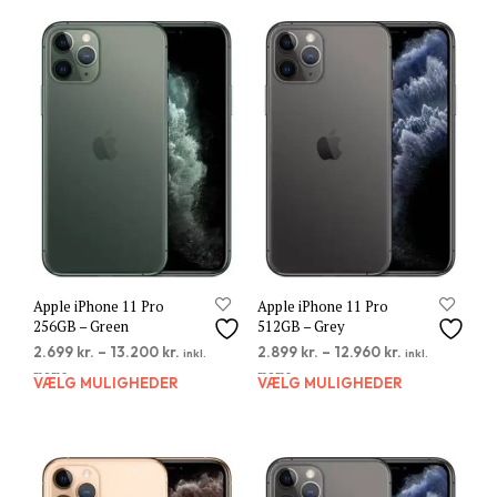
Apple iPhone 11 Pro
Apple iPhone 11 Pro
256GB – Green
512GB – Grey
2.699
kr.
–
13.200
kr.
2.899
kr.
–
12.960
kr.
inkl.
inkl.
moms
moms
VÆLG MULIGHEDER
Dette
VÆLG MULIGHEDER
Dett
vare
vare
har
har
flere
flere
varianter.
varia