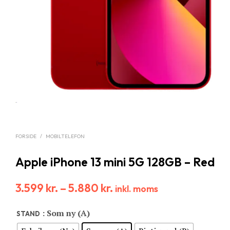
FORSIDE
/
MOBILTELEFON
Apple iPhone 13 mini 5G 128GB – Red
3.599
kr.
–
5.880
kr.
inkl. moms
: Som ny (A)
STAND